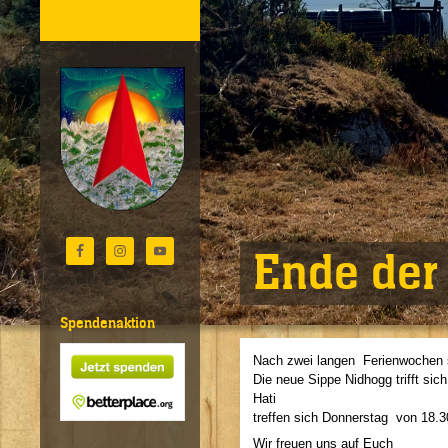
Ende der 
Spendenaktion
Nach zwei langen Ferienwochen s
Die neue Sippe Nidhogg trifft si
Hati
treffen sich Donnerstag von 18.3
Wir freuen uns auf Euch