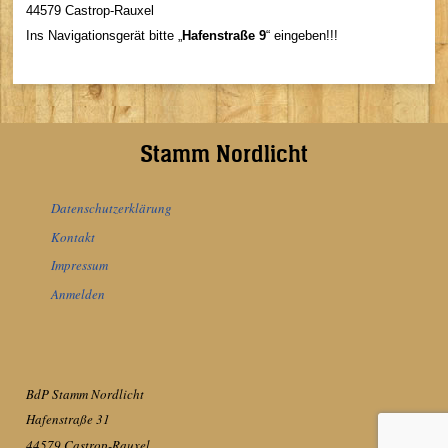
44579 Castrop-Rauxel
Ins Navigationsgerät bitte „
Hafenstraße 9
“ eingeben!!!
Stamm Nordlicht
Datenschutzerklärung
Kontakt
Impressum
Anmelden
BdP Stamm Nordlicht
Hafenstraße 31
44579 Castrop-Rauxel