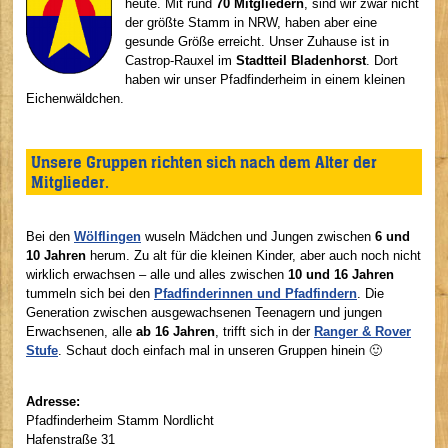
heute. Mit rund
70 Mitgliedern
, sind wir zwar nicht
der größte Stamm in NRW, haben aber eine
gesunde Größe erreicht. Unser Zuhause ist in
Castrop-Rauxel im
Stadtteil Bladenhorst
. Dort
haben wir unser Pfadfinderheim in einem kleinen
Eichenwäldchen.
Unsere Gruppen richten sich nach dem Alter der
Mitglieder.
Bei den
Wölflingen
wuseln Mädchen und Jungen zwischen
6 und
10 Jahren
herum. Zu alt für die kleinen Kinder, aber auch noch nicht
wirklich erwachsen – alle und alles zwischen
10 und 16 Jahren
tummeln sich bei den
Pfadfinderinnen und Pfadfindern
. Die
Generation zwischen ausgewachsenen Teenagern und jungen
Erwachsenen, alle
ab 16 Jahren
, trifft sich in der
Ranger & Rover
Stufe
. Schaut doch einfach mal in unseren Gruppen hinein 🙂
Adresse:
Pfadfinderheim Stamm Nordlicht
Hafenstraße 31